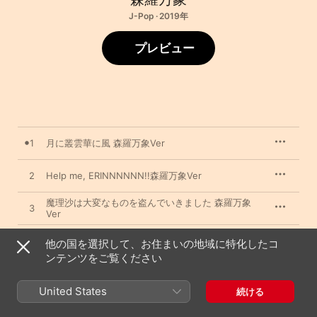
J-Pop · 2019年
プレビュー
1
月に叢雲華に風 森羅万象Ver
2
Help me, ERINNNNNN!!森羅万象Ver
魔理沙は大変なものを盗んでいきました 森羅万象
3
Ver
4
星空グランドスラム 森羅万象Ver
他の国を選択して、お住まいの地域に特化したコ
ンテンツをご覧ください
5
Witches' Night 森羅万象Ver
United States
続ける
6
囲い無き世は一期の月影 森羅万象Ver