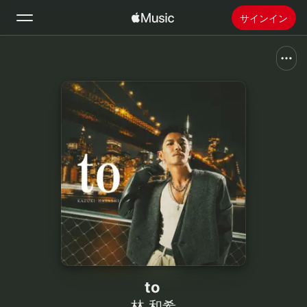
サインイン
検索
ホーム
新着おすすめ
Apple Musicをインストール
ラジオ
to
林 和希