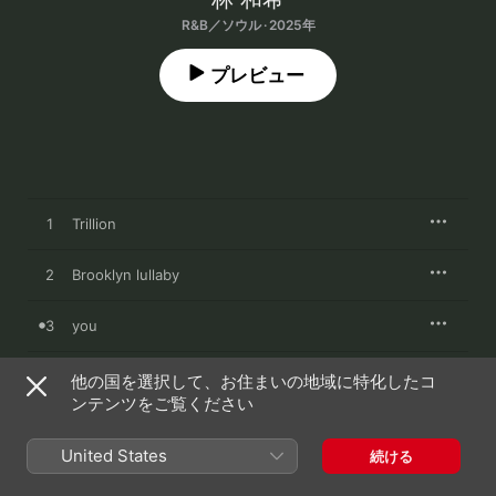
R&B／ソウル · 2025年
プレビュー
1
Trillion
2
Brooklyn lullaby
3
you
4
リビエラベイベー
他の国を選択して、お住まいの地域に特化したコ
ンテンツをご覧ください
5
Anniversary
United States
続ける
6
Paper rain