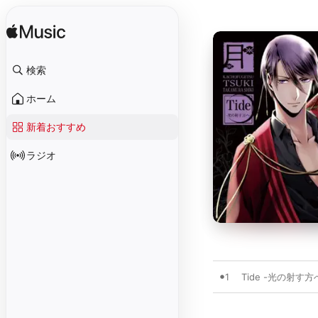
検索
ホーム
新着おすすめ
ラジオ
1
Tide -光の射す方