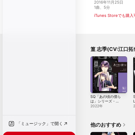
2016年11月25日

1曲、5分
iTunes Storeでも購
篁 志季(CV:江口
SQ「あの頃の僕ら
は」シリーズ・篁
志季「my
2022年
redemption」 -
Single
「ミュージック」で開く
他のおすすめ