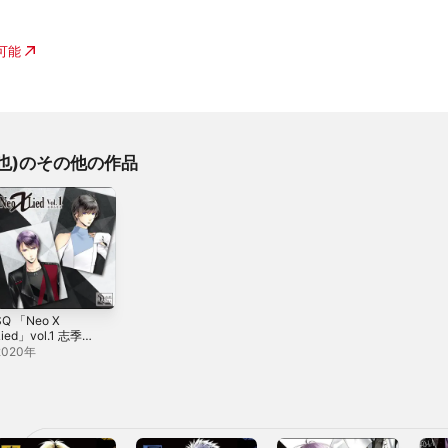
入可能
拓也)のその他の作品
SQ 「Neo X
Lied」vol.1 志季&
壱星 - Single
2020年