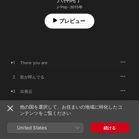
J-Pop · 2015年
プレビュー
1
There you are
2
歌が呼んでる
3
出発点
4
Kissがいいの
他の国を選択して、お住まいの地域に特化したコ
ンテンツをご覧ください
5
1年と10秒の交換
United States
続ける
6
翼があるなら