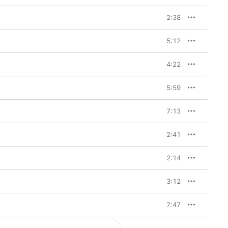
にも見えなかった。アメ
マー・オブ・ラブ、そし
2:38
を持って漂っていた時代
、現在でも革命的な魅力
5:12
4:22
5:59
7:13
2:41
2:14
3:12
7:47