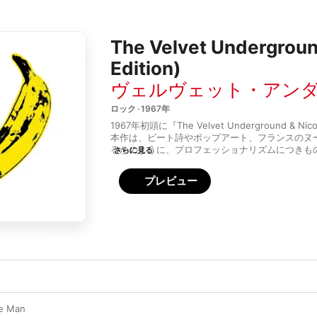
The Velvet Undergroun
Edition)
ヴェルヴェット・アン
ロック · 1967年
1967年初頭に『The Velvet Underground 
本作は、ビート詩やポップアート、フランスのヌ
るかのように、プロフェッショナリズムにつきも
さらに見る
ートを作りたい人の元へと取り戻す運動の一つとなった
Son」「The Black Angel's Death Son
プレビュー
なサウンド、そして「I'll Be Your Mirror」の
「I’m Waiting for the Man」のように暗
的にリスナーを見下すことはない。
「このアルバムはあまり売れなかったかもしれな
誰もがバンドを始めた」とブライアン・イーノが
だ。それはもちろんこの音楽の影響の大きさにつ
に、彼はまた、ヴェルヴェット・アンダーグラウ
していた際の姿勢についても念頭に置いていたか
ドとその仲間たちは、実際には平凡な人々のよう
he Man