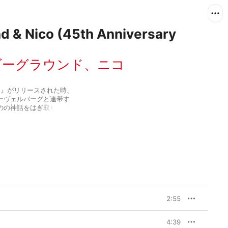
d & Nico (45th Anniversary
ダーグラウンド
、
ニコ
& Nico』がリリースされた時、
ーヴェルバーグと連帯す
のの神話をはぎ取り、ア
。「European 
g」といった曲のノイジーで挑戦的
甘美さ。さらに「Heroin」や
い主題を持つ曲でも、決して高踏
いが、本作を買った者は
言ったことは有名な話
いての指摘であると同時
2:55
ンドの面々が本作を制作
もしれない。ルー・リー
には思えないが、かとい
4:39