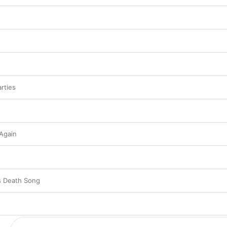
ってプロフェッショナルなミュージシャンのよう
リカのカウンターカルチャーがサイケデリアやサ
て未来の世界がどうなるかというおぼろげな不安
に生み出された本作。その率直に響くサウンドは
を持ち続けている。
rties
Again
s Death Song