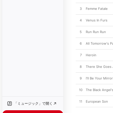
3
Femme Fatale
4
Venus In Furs
5
Run Run Run
6
All Tomorrow's Pa
7
Heroin
8
There She Goes 
9
I'll Be Your Mirror
10
The Black Angel'
11
European Son
「ミュージック」で開く