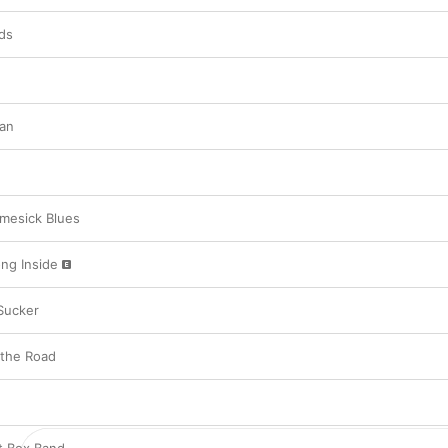
ds
an
mesick Blues
ong Inside
Sucker
 the Road