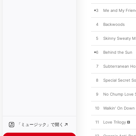
3
Me and My Frien
4
Backwoods
5
Skinny Sweaty M
6
Behind the Sun
7
Subterranean Ho
8
Special Secret S
9
No Chump Love 
10
Walkin' On Down
11
Love Trilogy
「ミュージック」で開く