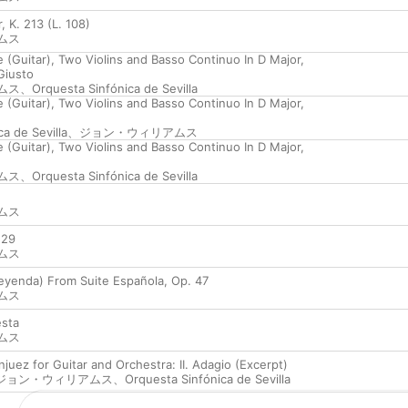
, K. 213 (L. 108)
ムス
 (Guitar), Two Violins and Basso Continuo In D Major,
 Giusto
ムス
、
Orquesta Sinfónica de Sevilla
 (Guitar), Two Violins and Basso Continuo In D Major,
a de Sevilla
、
ジョン・ウィリアムス
 (Guitar), Two Violins and Basso Continuo In D Major,
ムス
、
Orquesta Sinfónica de Sevilla
ムス
 29
ムス
Leyenda) From Suite Española, Op. 47
ムス
esta
ムス
juez for Guitar and Orchestra: II. Adagio (Excerpt)
ジョン・ウィリアムス
、
Orquesta Sinfónica de Sevilla