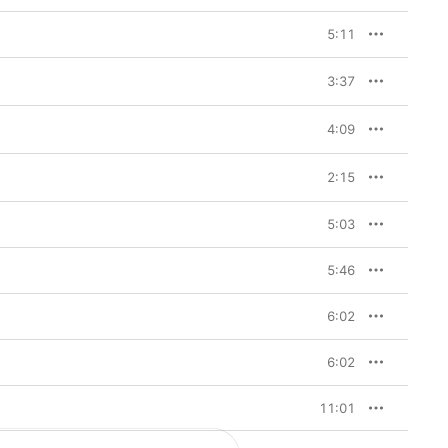
5:11
3:37
4:09
2:15
5:03
5:46
6:02
6:02
11:01