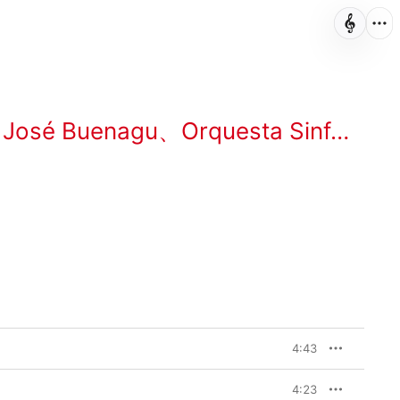
、
José Buenagu
、
Orquesta Sinfónica de Sevilla
4:43
4:23