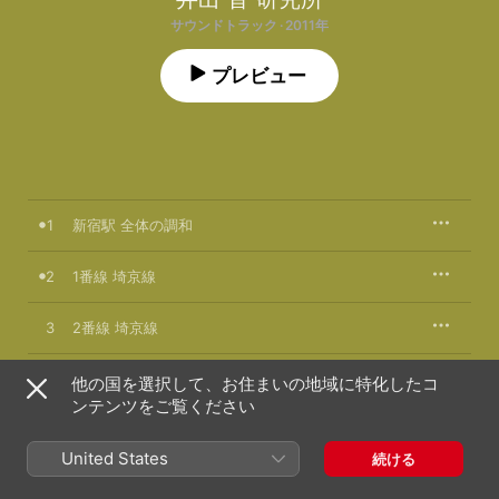
サウンドトラック · 2011年
プレビュー
1
新宿駅 全体の調和
2
1番線 埼京線
3
2番線 埼京線
4
3番線 成田エクスプレス
他の国を選択して、お住まいの地域に特化したコ
ンテンツをご覧ください
5
4番線 成田エクスプレス
United States
続ける
6
5番線 中央本線(特急)