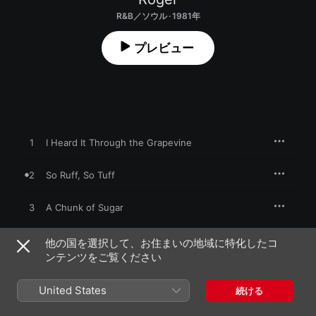
R&B／ソウル · 1981年
プレビュー
1
I Heard It Through the Grapevine
2
So Ruff, So Tuff
3
A Chunk of Sugar
4
Do It Roger
他の国を選択して、お住まいの地域に特化したコ
ンテンツをご覧ください
5
Maxx Axe
United States
続ける
6
Blue (A Tribute to the Blues)