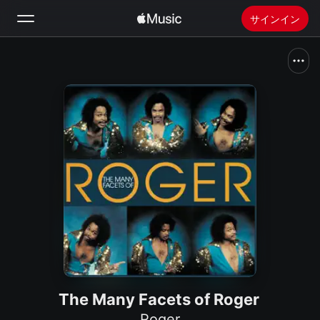
サインイン
検索
ホーム
新着おすすめ
Apple Musicをインストール
ラジオ
The Many Facets of Roger
Roger