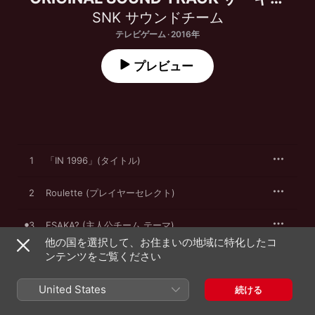
グ・オブ・ファイターズ
SNK サウンドチーム
テレビゲーム · 2016年
プレビュー
1
「IN 1996」(タイトル)
2
Roulette (プレイヤーセレクト)
3
ESAKA? (主人公チーム テーマ)
他の国を選択して、お住まいの地域に特化したコ
ンテンツをご覧ください
4
ORAORA (勝利デモ)
United States
5
Big Shot!"寂" (餓狼伝説チーム テーマ)
続ける