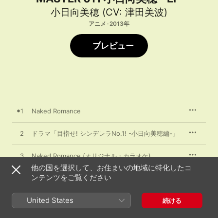
小日向美穂 (CV: 津田美波)
アニメ · 2013年
プレビュー
1
Naked Romance
2
ドラマ「目指せ! シンデレラNo.1! -小日向美穂編-」
3
Naked Romance (オリジナル・カラオケ)
他の国を選択して、お住まいの地域に特化したコ
ンテンツをご覧ください
4
ボーナス・トラック
United States
続ける
2013年1月23日
