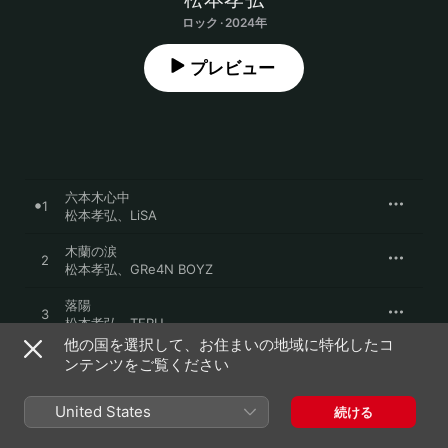
ロック · 2024年
プレビュー
六本木心中
1
松本孝弘
、
LiSA
木蘭の涙
2
松本孝弘
、
GRe4N BOYZ
落陽
3
松本孝弘
、
TERU
他の国を選択して、お住まいの地域に特化したコ
銃爪
ンテンツをご覧ください
4
松本孝弘
、
稲葉浩志
United States
続ける
Yes-No
5
松本孝弘
、
山本ピカソ