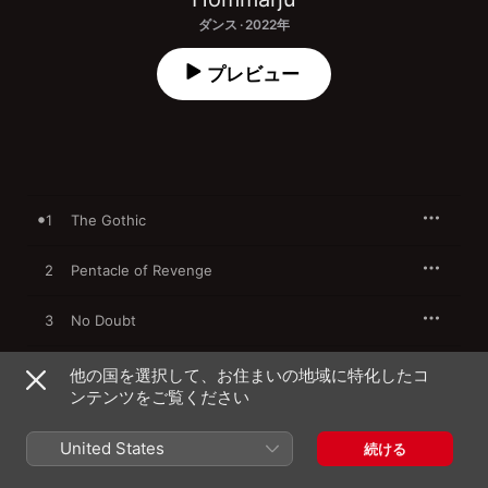
ダンス · 2022年
プレビュー
1
The Gothic
2
Pentacle of Revenge
3
No Doubt
4
The Noise (ESAI Remix)
他の国を選択して、お住まいの地域に特化したコ
ンテンツをご覧ください
5
Click Clack
United States
続ける
6
Sealed Fear -Insert-