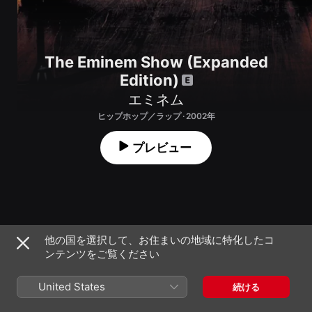
The Eminem Show (Expanded
Edition)
エミネム
ヒップホップ／ラップ · 2002年
プレビュー
他の国を選択して、お住まいの地域に特化したコ
1
カーテンズ・アップ～開幕。 (Skit)
ンテンツをご覧ください
2
ホワイト・アメリカ
United States
続ける
3
ビジネス