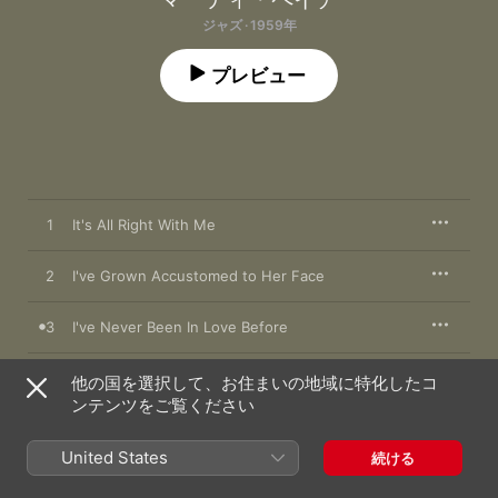
ジャズ · 1959年
プレビュー
1
It's All Right With Me
2
I've Grown Accustomed to Her Face
3
I've Never Been In Love Before
4
I Love Paris
他の国を選択して、お住まいの地域に特化したコ
ンテンツをご覧ください
5
Too Close for Comfort
United States
続ける
Younger Than Springtime / The Surrey With the
6
Fringe On Top