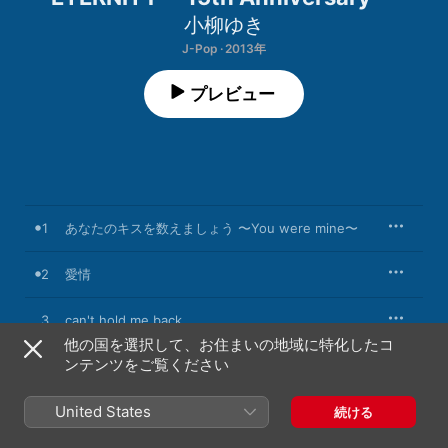
小柳ゆき
J-Pop · 2013年
プレビュー
1
あなたのキスを数えましょう 〜You were mine〜
2
愛情
3
can't hold me back
他の国を選択して、お住まいの地域に特化したコ
ンテンツをご覧ください
4
be alive
United States
5
DEEP DEEP
続ける