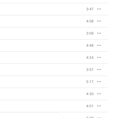
3:47
4:08
3:09
4:48
4:24
3:57
5:17
4:30
4:01