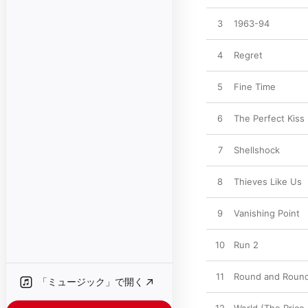
3
1963-94
4
Regret
5
Fine Time
6
The Perfect Kiss
7
Shellshock
8
Thieves Like Us
9
Vanishing Point
10
Run 2
11
Round and Round
「ミュージック」で開く