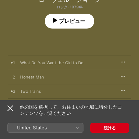
ロック · 1979年
プレビュー
1
What Do You Want the Girl to Do
2
Honest Man
3
Two Trains
4
I Can't Stand the Rain
他の国を選択して、お住まいの地域に特化したコ
ンテンツをご覧ください
5
Cheek to Cheek
United States
続ける
6
Easy Money