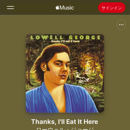
サインイン
検索
ホーム
新着おすすめ
Apple Musicをインストール
ラジオ
Thanks, I'll Eat It Here
ローウェル・ジョージ