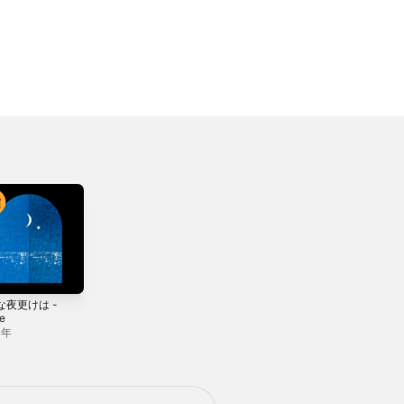
な夜更けは -
大人になったら -
愚か者たち - EP
le
Single
2018年
0年
2015年