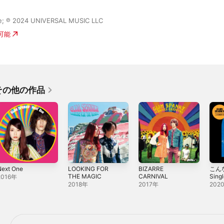
ase; ℗ 2024 UNIVERSAL MUSIC LLC
入可能
のその他の作品
Next One
LOOKING FOR
BIZARRE
こん
THE MAGIC
CARNIVAL
Sing
2016年
2018年
2017年
202