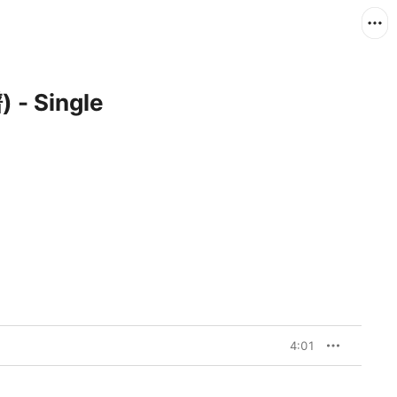
- Single
4:01