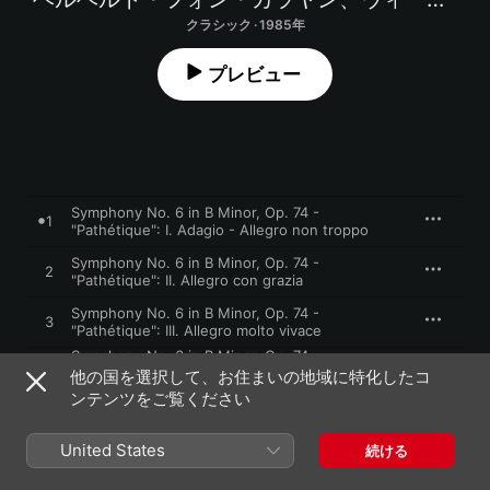
クラシック · 1985年
プレビュー
Symphony No. 6 in B Minor, Op. 74 -
1
"Pathétique": I. Adagio - Allegro non troppo
Symphony No. 6 in B Minor, Op. 74 -
2
"Pathétique": II. Allegro con grazia
Symphony No. 6 in B Minor, Op. 74 -
3
"Pathétique": III. Allegro molto vivace
Symphony No. 6 in B Minor, Op. 74 -
4
"Pathétique": IV. Finale (Adagio lamentoso -
他の国を選択して、お住まいの地域に特化したコ
Andante)
ンテンツをご覧ください
United States
続ける
1985年1月1日

4曲、45分
