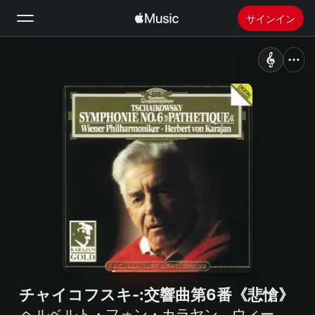
サインイン
検索
ホーム
新着おすすめ
Apple Musicをインストール
ラジオ
チャイコフスキ-:交響曲第6番《悲愴》
ヘルベルト・フォン・カラヤン
、
ウィーン・フィルハーモニー管弦楽団