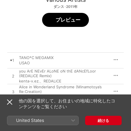
ダンス · 2011年
プレビュー
TANO*C MEGAMIX
1
USAO
you ArE NEvEr ALoNE oN thE dANcEfLoor
(REDALiCE Remix)
2
kenta-v.ez.
、
REDALiCE
Alice in Wonderland Syndrome (Minamotoya’s
Re:Creation)
3
REDALiCE
、
DJ TECHNORCH
、
源屋
他の国を選択して、お住まいの地域に特化したコ
tsugihagi Construction (P*Light Remix)
ンテンツをご覧ください
4
t+pazolite
、
P*Light
Nuit Blanche (DJ Noriken Triplet Hardcore
United States
続ける
Remix)
5
USAO
、
DJ Noriken