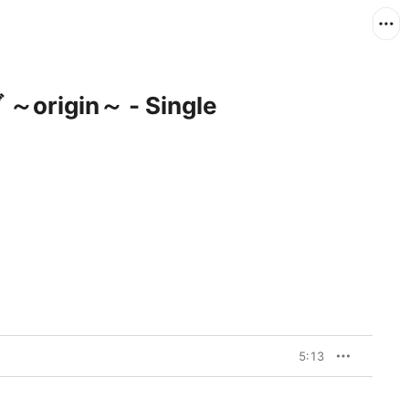
igin～ - Single
5:13