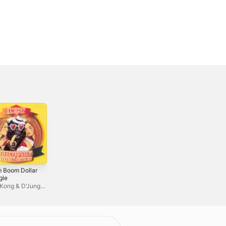
 Boom Dollar
TOKAKUKA -
ダンシング・ヒー
gle
Single
ロー(オリジナル
ver./Eat You Up) -
 Kong & D'Jungle
秋山竜次(ロバート)
アンジー・ゴールド
Single