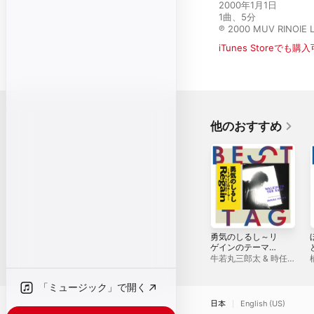
2000年1月1日

1曲、5分

℗ 2000 MUV RINOIE L
iTunes Storeでも購
他のおすすめ
勇気のしるし～リ
ゲインのテーマ～ /
WALKIN' IN THE
牛若丸三郎太 & 時任
RAIN BESTタッグ
-
三郎
- Single
「ミュージック」で開く
日本
English (US)