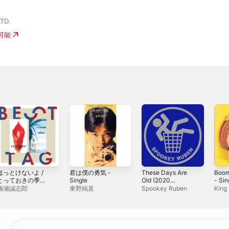
TD.
入可能
ほっとけないよ /
君は僕の勇気 -
These Days Are
Boom
とっておきの季節
Single
Old (2020
- Sin
(とき) BESTタッグ
Remaster) -
楠瀬誠志郎
東野純直
Spookey Ruben
King
 Single
Single
Girls