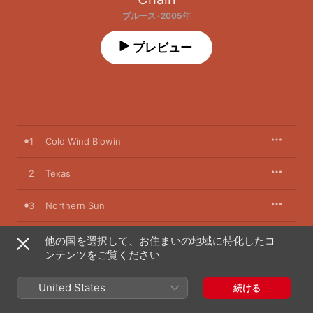
ブルース · 2005年
プレビュー
1
Cold Wind Blowin'
2
Texas
3
Northern Sun
4
Saturday Night at the Trocadero
他の国を選択して、お住まいの地域に特化したコ
ンテンツをご覧ください
5
Sweet Honey
United States
続ける
6
It Makes No Difference