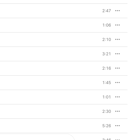
2:47
1:06
2:10
3:21
2:16
1:45
1:01
2:30
5:26