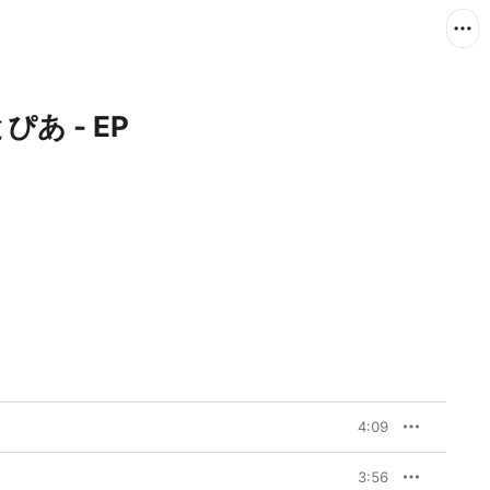
とぴあ - EP
4:09
3:56