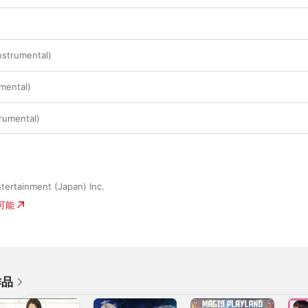
nstrumental)
ental)
mental)
tertainment (Japan) Inc.
入可能
作品