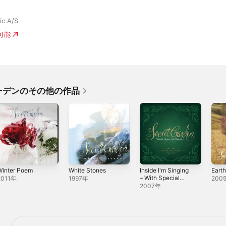
ic A/S
入可能
ーデンのその他の作品
Winter Poem
White Stones
Inside I'm Singing
Eart
– With Special
2011年
1997年
200
Guests
2007年