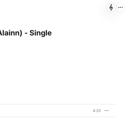
lainn) - Single
ン
4:20