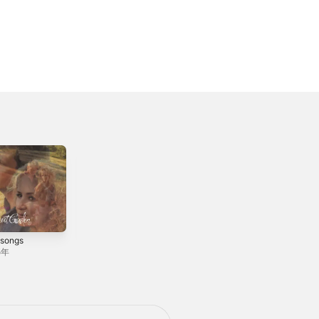
hsongs
Nocturne: The
Sacred Night -
25th Anniversary
The Christmas
5年
Collection
Album
2020年
2021年