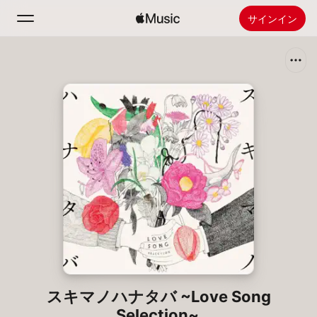
サインイン
検索
ホーム
新着おすすめ
Apple Musicをインストール
ラジオ
スキマノハナタバ ~Love Song
Selection~