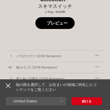
スキマスイッチ
J-Pop · 2018年
プレビュー
1
パラボラヴァ (2018 Remaster)
2
奏(かなで) [2018 Remaster]
3
僕と傘と日曜日 (2018 Remaster)
他の国を選択して、お住まいの地域に特化したコ
ンテンツをご覧ください
4
1017小節のラブソング (2018 Remaster)
United States
5
Revival (2018 Remaster)
続ける