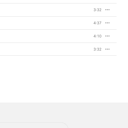
3:32
4:37
4:10
3:32