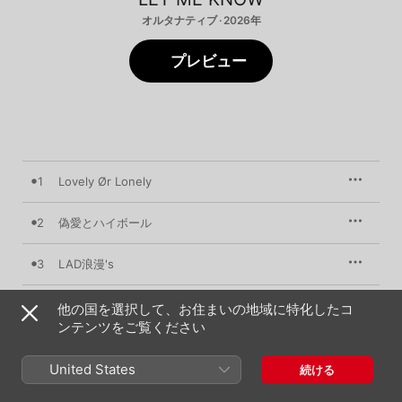
オルタナティブ · 2026年
プレビュー
1
Lovely Ør Lonely
2
偽愛とハイボール
3
LAD浪漫's
4
100円キッス
他の国を選択して、お住まいの地域に特化したコ
ンテンツをご覧ください
5
Sentimental Night Dive
United States
続ける
6
第六感より