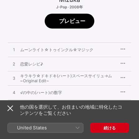
J-Pop · 2008年
プレビュー
1
ムーンライト☆トゥインクル☆マジック
2
恋愛レシピ♪
キラキラ☆ドキドキ(ハート)スペースサイリュ→ム
3
~Original Edit~
4
√の中の(ハート)の数字
他の国を選択して、お住まいの地域に特化したコ
5
水玉ランドスケープ
ンテンツをご覧ください
6
ゆれる花びらに。
United States
続ける
7
Belong To You