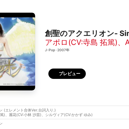
創聖のアクエリオン- Sin
アポロ(CV:寺島 拓篤)
、
J-Pop · 2007年
プレビュー
(エレメント合体Ver.台詞入り.)
篤)
、
麗花(CV:小林 沙苗)
、
シルヴィア(CV:かかず ゆみ)
ン