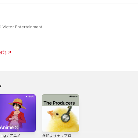
Victor Entertainment
入可能
ツ
Sing：アニメ
菅野よう子：プロ