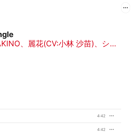
gle
AKINO
、
麗花(CV:小林 沙苗)
、
シルヴィア(CV:かかず ゆみ)
4:42
4:42