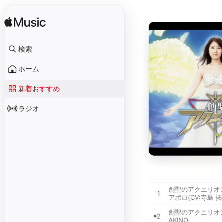
検索
ホーム
新着おすすめ
ラジオ
創聖のアクエリオン 
1
アポロ(CV:寺島 拓
創聖のアクエリオ
2
AKINO