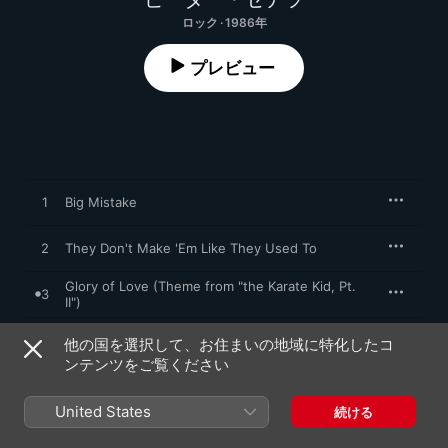
ロック · 1986年
プレビュー
1
Big Mistake
2
They Don't Make 'Em Like They Used To
Glory of Love (Theme from "the Karate Kid, Pt.
3
II")
4
Queen of the Masquerade Ball
他の国を選択して、お住まいの地域に特化したコ
ンテンツをご覧ください
5
Daddy's Girl
United States
続ける
The Next Time I Fall (With Amy Grant)
6
ピーター・セテラ
、
エイミー・グラント