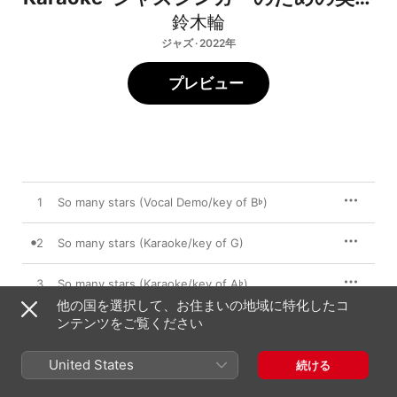
でボサノバ
鈴木輪
ジャズ · 2022年
プレビュー
1
So many stars (Vocal Demo/key of B♭)
2
So many stars (Karaoke/key of G)
3
So many stars (Karaoke/key of A♭)
他の国を選択して、お住まいの地域に特化したコ
ンテンツをご覧ください
4
So many stars (Karaoke/key of A)
United States
5
So many stars (Karaoke/key of B♭)
続ける