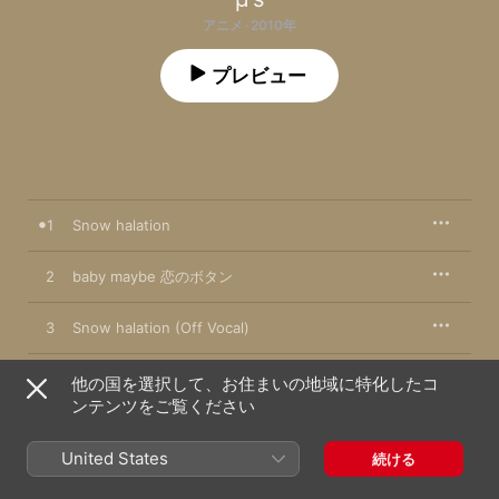
アニメ · 2010年
プレビュー
1
Snow halation
2
baby maybe 恋のボタン
3
Snow halation (Off Vocal)
4
baby maybe 恋のボタン (Off Vocal)
他の国を選択して、お住まいの地域に特化したコ
ンテンツをご覧ください
United States
続ける
2010年12月22日

4曲、17分
