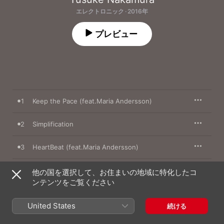
エレクトロニック · 2016年
プレビュー
1
Keep the Pace (feat.Maria Andersson)
2
Simplification
3
HeartBeat (feat.Maria Andersson)
4
Align
他の国を選択して、お住まいの地域に特化したコ
ンテンツをご覧ください
5
Steam
United States
続ける
6
Shadow