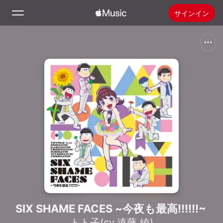
サインイン
検索
ホーム
新着おすすめ
Apple Musicをインストール
ラジオ
SIX SHAME FACES ~今夜も最高!!!!!!~
トト子(cv.遠藤 綾)