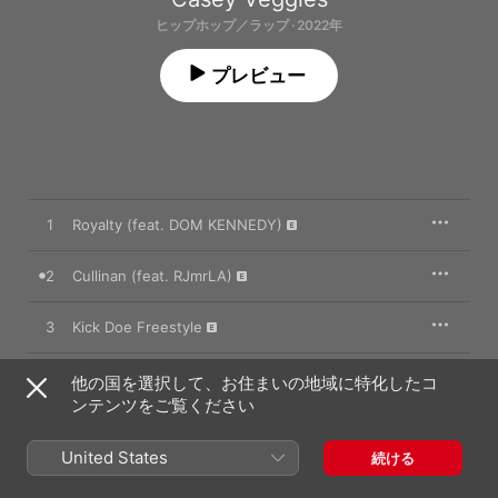
ヒップホップ／ラップ · 2022年
プレビュー
1
Royalty (feat. DOM KENNEDY)
2
Cullinan (feat. RJmrLA)
3
Kick Doe Freestyle
4
Good Dope (feat. Kalan.FrFr)
他の国を選択して、お住まいの地域に特化したコ
ンテンツをご覧ください
5
Backend
United States
続ける