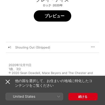
ロック · 2020年
プレビュー
1
Shouting Out (Stripped)
2020年12月11日

1曲、3分

℗ 2020 Sean Dowdell, Mace Beyers and The Chester and 
Talinda Bennington Family Trust, Under exclusive license to 
他の国を選択して、お住まいの地域に特化したコ
Loma Vista Recordings. Distributed by Concord.
ンテンツをご覧ください
United States
続ける