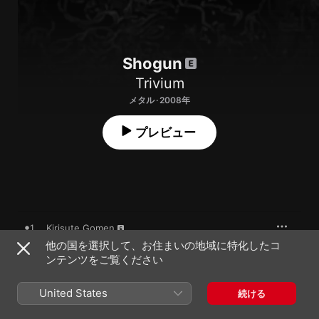
Shogun
Trivium
メタル · 2008年
プレビュー
1
Kirisute Gomen
他の国を選択して、お住まいの地域に特化したコ
ンテンツをご覧ください
2
Torn Between Scylla and Charybdis
United States
続ける
3
Down from the Sky