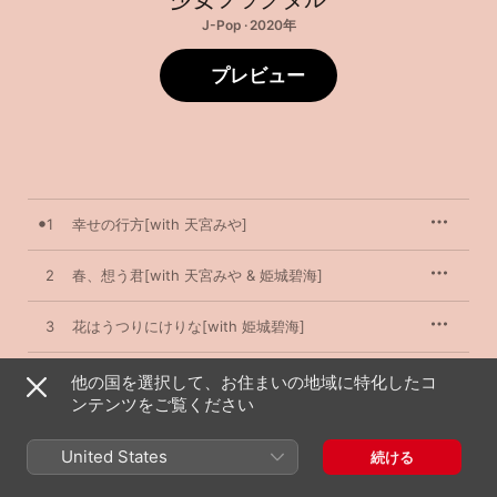
J-Pop · 2020年
プレビュー
1
幸せの行方[with 天宮みや]
2
春、想う君[with 天宮みや & 姫城碧海]
3
花はうつりにけりな[with 姫城碧海]
4
十六夜の宴[with 姫城碧海 & Marcia]
他の国を選択して、お住まいの地域に特化したコ
ンテンツをご覧ください
5
夢幻泡影[with 天宮みや]
United States
続ける
6
それが運命ならば[with 天宮みや & 十色奏音]