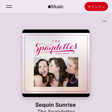
サインイン
検索
ホーム
新着おすすめ
Apple Musicをインストール
ラジオ
Sequin Sunrise
The Spandettes