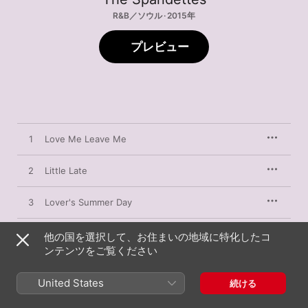
R&B／ソウル · 2015年
プレビュー
1
Love Me Leave Me
2
Little Late
3
Lover's Summer Day
4
Over Me
他の国を選択して、お住まいの地域に特化したコ
ンテンツをご覧ください
5
If You Wanna Stand By Me
United States
続ける
6
Don't Look Now