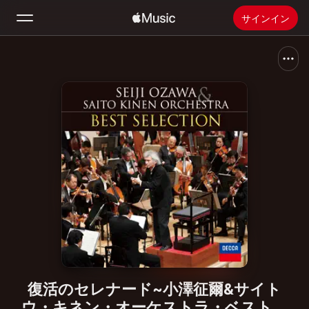
サインイン
検索
ホーム
新着おすすめ
Apple Musicをインストール
ラジオ
復活のセレナード~小澤征爾&サイト
ウ・キネン・オーケストラ・ベスト・