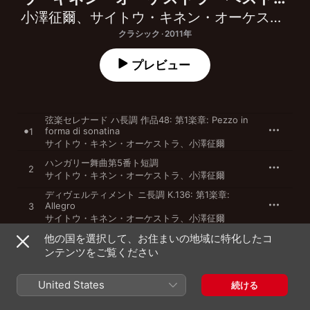
セレクション
小澤征爾
、
サイトウ・キネン・オーケストラ
クラシック · 2011年
プレビュー
弦楽セレナード ハ長調 作品48: 第1楽章: Pezzo in
forma di sonatina
1
サイトウ・キネン・オーケストラ
、
小澤征爾
ハンガリー舞曲第5番ト短調
2
サイトウ・キネン・オーケストラ
、
小澤征爾
ディヴェルティメント ニ長調 K.136: 第1楽章:
Allegro
3
サイトウ・キネン・オーケストラ
、
小澤征爾
Symphony No.4 In F Minor, Op.36, TH.27: 交響
他の国を選択して、お住まいの地域に特化したコ
曲第4番ヘ短調作品36から 第4楽
4
ンテンツをご覧ください
章:FINALE(ALLEGRO CON FUOCO)
サイトウ・キネン・オーケストラ
、
小澤征爾
弦楽のためのセレナード ホ長調 作品22: 第1楽章:
United States
続ける
Moderato
5
サイトウ・キネン・オーケストラ
、
小澤征爾