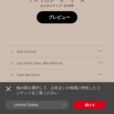
オルタナティブ · 2019年
プレビュー
1
Stay Around
2
Say Amen (feat. Billy Raffoul)
3
Calm Me Down
4
I Wanna Go Out
他の国を選択して、お住まいの地域に特化したコ
ンテンツをご覧ください
Neighborhood (feat. Bear Rinehart &
5
NEEDTOBREATHE)
United States
続ける
6
Can't Stop Me Now