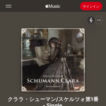
サインイン
検索
ホーム
新着おすすめ
Apple Musicをインストール
ラジオ
クララ・シューマン/スケルツォ第1番
- Single