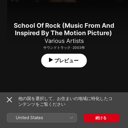
School Of Rock (Music From And
Inspired By The Motion Picture)
Various Artists
サウンドトラック · 2003年
プレビュー
School of Rock
他の国を選択して、お住まいの地域に特化したコ
1
School of Rock Cast
ンテンツをご覧ください
Your Head, Your Mind, Your Brain... (Vocal
Excerpt)
2
United States
続ける
ジャック・ブラック
、
School of Rock Cast