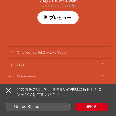
スムースジャズ · 2011年
プレビュー
1
On a Wonderful Day Like Today
2
Fever
3
Moondance
4
Crazy
他の国を選択して、お住まいの地域に特化したコ
ンテンツをご覧ください
5
My Favorite Things
United States
続ける
6
The Way You Look Tonight