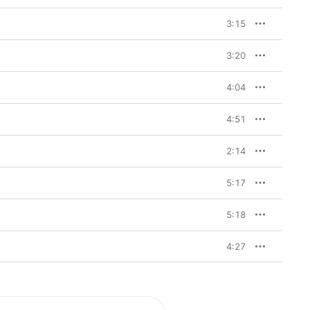
3:15
3:20
4:04
4:51
2:14
5:17
5:18
4:27