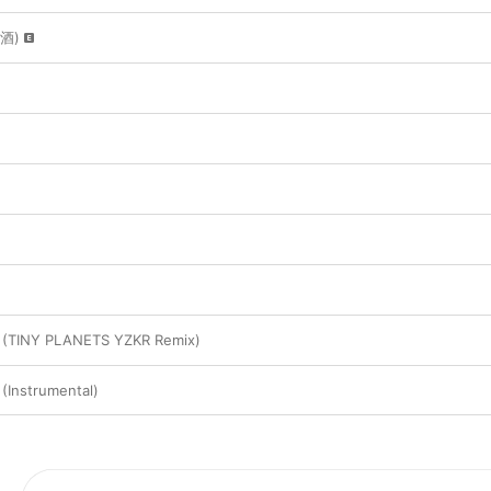
神酒)
te (TINY PLANETS YZKR Remix)
 (Instrumental)