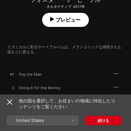
オルタナティブ · 2017年
プレビュー
リズミカルに彩るサードアルバムは、メランコリックな感情さえも
温もりに変える。
1
Pay the Man
2
Doing It for the Money
他の国を選択して、お住まいの地域に特化したコ
3
Sit Next to Me
ンテンツをご覧ください
4
SHC
United States
続ける
5
I Love My Friends