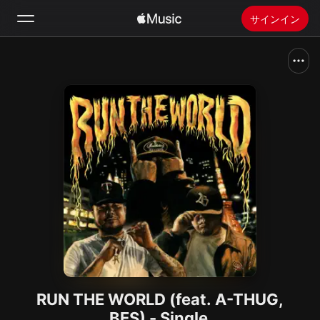
サインイン
検索
ホーム
新着おすすめ
Apple Musicをインストール
ラジオ
RUN THE WORLD (feat. A-THUG,
BES) - Single