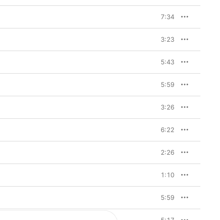
7:34
3:23
5:43
5:59
3:26
6:22
2:26
1:10
5:59