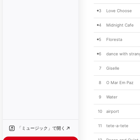
3
Love Choose
4
Midnight Cafe
5
Floresta
6
dance with stran
7
Giselle
8
O Mar Em Paz
9
Water
10
airport
11
tete-a-tete
「ミュージック」で開く